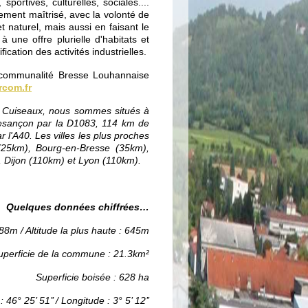
sportives, culturelles, sociales....
ement maîtrisé, avec la volonté de
t naturel, mais aussi en faisant le
 une offre plurielle d'habitats et
ication des activités industrielles.
tercommunalité Bresse Louhannaise
rcom.fr
 9 Cuiseaux, nous sommes situés à
esançon par la D1083, 114 km de
 l'A40. Les villes les plus proches
(25km), Bourg-en-Bresse (35km),
Dijon (110km) et Lyon (110km).
Quelques données chiffrées…
188m / Altitude la plus haute : 645m
uperficie de la commune : 21.3km²
Superficie boisée : 628 ha
: 46° 25’ 51’’ / Longitude : 3° 5’ 12’’