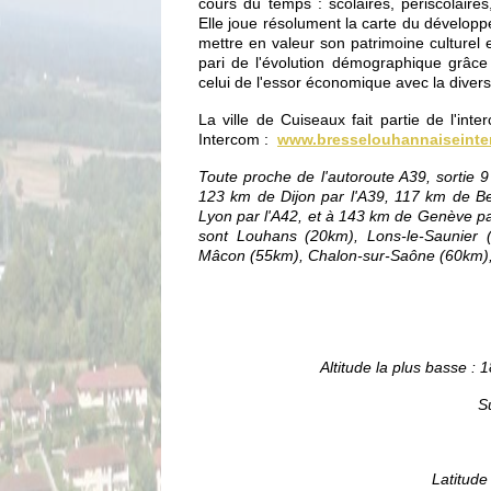
cours du temps : scolaires, périscolaires, 
Elle joue résolument la carte du développ
mettre en valeur son patrimoine culturel e
pari de l'évolution démographique grâce à
celui de l'essor économique avec la diversif
La ville de Cuiseaux fait partie de l'in
Intercom :
www.bresselouhannaiseinte
Toute proche de l'autoroute A39, sortie
123 km de Dijon par l'A39, 117 km de B
Lyon par l'A42, et à 143 km de Genève par
sont Louhans (20km), Lons-le-Saunier 
Mâcon (55km), Chalon-sur-Saône (60km), 
Altitude la plus basse : 
S
Latitude 